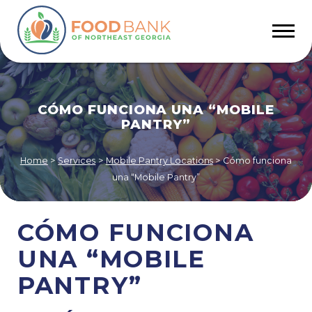
CÓMO FUNCIONA UNA “MOBILE
PANTRY”
Home
>
Services
>
Mobile Pantry Locations
>
Cómo funciona
una “Mobile Pantry”
CÓMO FUNCIONA
UNA “MOBILE
PANTRY”